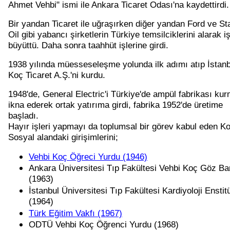
Ahmet Vehbi" ismi ile Ankara Ticaret Odası'na kaydettirdi.
Bir yandan Ticaret ile uğraşırken diğer yandan Ford ve St
Oil gibi yabancı şirketlerin Türkiye temsilciklerini alarak iş
büyüttü. Daha sonra taahhüt işlerine girdi.
1938 yılında müesseseleşme yolunda ilk adımı atıp İstanb
Koç Ticaret A.Ş.'ni kurdu.
1948'de, General Electric'i Türkiye'de ampül fabrikası ku
ikna ederek ortak yatırıma girdi, fabrika 1952'de üretime
başladı.
Hayır işleri yapmayı da toplumsal bir görev kabul eden K
Sosyal alandaki girişimlerini;
Vehbi Koç Öğreci Yurdu (1946)
Ankara Üniversitesi Tıp Fakültesi Vehbi Koç Göz Ba
(1963)
İstanbul Üniversitesi Tıp Fakültesi Kardiyoloji Enstit
(1964)
Türk Eğitim Vakfı (1967)
ODTÜ Vehbi Koç Öğrenci Yurdu (1968)