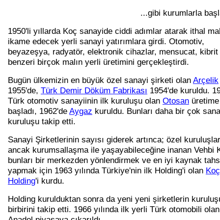
...gibi kurumlarla baş
1950'li yıllarda Koç sanayide ciddi adımlar atarak ithal mal
ikame edecek yerli sanayi yatırımlara girdi. Otomotiv,
beyazeşya, radyatör, elektronik cihazlar, mensucat, kibrit
benzeri birçok malın yerli üretimini gerçekleştirdi.
Bugün ülkemizin en büyük özel sanayi şirketi olan
Arçelik
1955'de,
Türk Demir Döküm Fabrikası
1954'de kuruldu. 1
Türk otomotiv sanayiinin ilk kuruluşu olan
Otosan
üretime
başladı, 1962'de
Aygaz
kuruldu. Bunları daha bir çok sana
kuruluşu takip etti.
Sanayi Şirketlerinin sayısı giderek artınca; özel kuruluşla
ancak kurumsallaşma ile yaşayabileceğine inanan Vehbi 
bunları bir merkezden yönlendirmek ve en iyi kaynak tahs
yapmak için 1963 yılında Türkiye'nin ilk Holding'i olan
Koç
Holding
'i kurdu.
Holding kurulduktan sonra da yeni yeni şirketlerin kuruluş
birbirini takip etti. 1966 yılında ilk yerli Türk otomobili olan
Anadol piyasaya çıkarıldı.