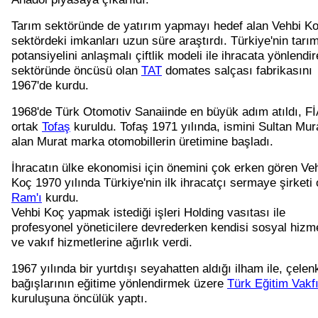
Tarım sektöründe de yatırım yapmayı hedef alan Vehbi K
sektördeki imkanları uzun süre araştırdı. Türkiye'nin tarı
potansiyelini anlaşmalı çiftlik modeli ile ihracata yönlendi
sektöründe öncüsü olan
TAT
domates salçası fabrikasını
1967'de kurdu.
1968'de Türk Otomotiv Sanaiinde en büyük adım atıldı, Fİ
ortak
Tofaş
kuruldu. Tofaş 1971 yılında, ismini Sultan Mura
alan Murat marka otomobillerin üretimine başladı.
İhracatın ülke ekonomisi için önemini çok erken gören Ve
Koç 1970 yılında Türkiye'nin ilk ihracatçı sermaye şirketi 
Ram'ı
kurdu.
Vehbi Koç yapmak istediği işleri Holding vasıtası ile
profesyonel yöneticilere devrederken kendisi sosyal hizm
ve vakıf hizmetlerine ağırlık verdi.
1967 yılında bir yurtdışı seyahatten aldığı ilham ile, çelen
bağışlarının eğitime yönlendirmek üzere
Türk Eğitim Vakf
kuruluşuna öncülük yaptı.