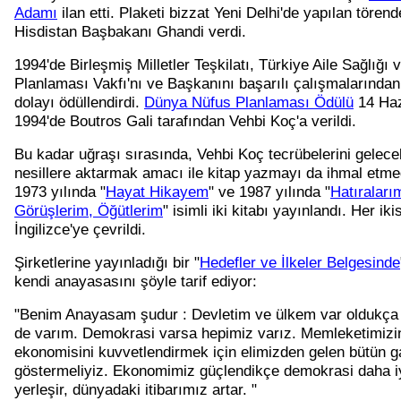
Adamı
ilan etti. Plaketi bizzat Yeni Delhi'de yapılan törend
Hisdistan Başbakanı Ghandi verdi.
1994'de Birleşmiş Milletler Teşkilatı, Türkiye Aile Sağlığı 
Planlaması Vakfı'nı ve Başkanını başarılı çalışmalarından
dolayı ödüllendirdi.
Dünya Nüfus Planlaması Ödülü
14 Haz
1994'de Boutros Gali tarafından Vehbi Koç'a verildi.
Bu kadar uğraşı sırasında, Vehbi Koç tecrübelerini gelece
nesillere aktarmak amacı ile kitap yazmayı da ihmal etme
1973 yılında "
Hayat Hikayem
" ve 1987 yılında "
Hatıraları
Görüşlerim, Öğütlerim
" isimli iki kitabı yayınlandı. Her iki
İngilizce'ye çevrildi.
Şirketlerine yayınladığı bir "
Hedefler ve İlkeler Belgesinde
kendi anayasasını şöyle tarif ediyor:
"Benim Anayasam şudur : Devletim ve ülkem var oldukça
de varım. Demokrasi varsa hepimiz varız. Memleketimizi
ekonomisini kuvvetlendirmek için elimizden gelen bütün g
göstermeliyiz. Ekonomimiz güçlendikçe demokrasi daha i
yerleşir, dünyadaki itibarımız artar. "