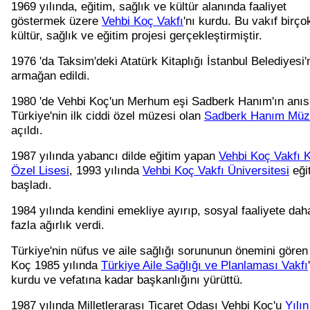
1969 yılında, eğitim, sağlık ve kültür alanında faaliyet
göstermek üzere
Vehbi Koç Vakfı
'nı kurdu. Bu vakıf birço
kültür, sağlık ve eğitim projesi gerçekleştirmiştir.
1976 'da Taksim'deki Atatürk Kitaplığı İstanbul Belediyesi'
armağan edildi.
1980 'de Vehbi Koç'un Merhum eşi Sadberk Hanım'ın anıs
Türkiye'nin ilk ciddi özel müzesi olan
Sadberk Hanım Müz
açıldı.
1987 yılında yabancı dilde eğitim yapan
Vehbi Koç Vakfı 
Özel Lisesi
, 1993 yılında
Vehbi Koç Vakfı Üniversitesi
eği
başladı.
1984 yılında kendini emekliye ayırıp, sosyal faaliyete dah
fazla ağırlık verdi.
Türkiye'nin nüfus ve aile sağlığı sorununun önemini gören
Koç 1985 yılında
Türkiye Aile Sağlığı ve Planlaması Vakfı
kurdu ve vefatına kadar başkanlığını yürüttü.
1987 yılında Milletlerarası Ticaret Odası Vehbi Koç'u
Yılın