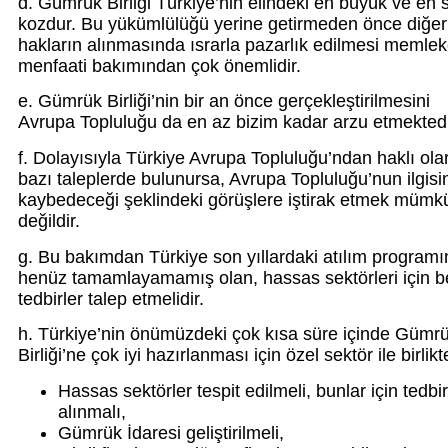
d. Gümrük Birliği Türkiye’nin elindeki en büyük ve en 
kozdur. Bu yükümlülüğü yerine getirmeden önce diğer
hakların alınmasında ısrarla pazarlık edilmesi memlek
menfaati bakımından çok önemlidir.
e. Gümrük Birliği’nin bir an önce gerçekleştirilmesini
Avrupa Topluluğu da en az bizim kadar arzu etmektedi
f. Dolayısıyla Türkiye Avrupa Topluluğu’ndan haklı ola
bazı taleplerde bulunursa, Avrupa Topluluğu’nun ilgisi
kaybedeceği şeklindeki görüşlere iştirak etmek mümk
değildir.
g. Bu bakımdan Türkiye son yıllardaki atılım programı
henüz tamamlayamamış olan, hassas sektörleri için bel
tedbirler talep etmelidir.
h. Türkiye’nin önümüzdeki çok kısa süre içinde Gümr
Birliği’ne çok iyi hazırlanması için özel sektör ile birlikt
Hassas sektörler tespit edilmeli, bunlar için tedbir
alınmalı,
Gümrük İdaresi geliştirilmeli,