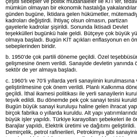
çeşitli sebepler ve politik müdahaleler ile KİT’ler, tedav
mümkün olmayan bir ekonomik hastalığa yakalandılar
günden bugüne, İktidara gelen hükümetler, mütemadi
kadroları değiştirdi. İhtiyaç olsun olmasın, partizan
gayelerle kadrolar şişirildi. Sonunda İktisadi Devlet
teşekkülleri bugünkü hale geldi. Bütçeye çok büyük y
olmaya başladı. Bugün KİT açıkları enflasyonun en ö
sebeplerinden biridir.
b. 1950’de çok partili döneme geçildi. Özel teşebbüsü
gelişmesine önem verildi. Sanayide devletin yanında 
sektör de yer almaya başladı.
c. 1960’lı ve 70’li yıllarda yerli sanayiinin kurulmasına
geliştirilmesine çok önem verildi. Planlı Kalkınma dö
geçildi. İthal ikamesi politikası ile yerli sanayilerin kur
teşvik edildi. Bu dönemde pek çok sanayi tesisi kuruld
Bugün büyük sanayi kuruluşu haline gelen ihracat ya
birçok fabrika o yıllarda kuruldu. Alt yapı yatırımlarınd
büyük işler yapıldı. Türkiye karayolları şebekeleri ile ö
Barajlar yapıldı, Elektrik üretimi ve dağıtımı geliştirildi.
Demirçelik, petrol rafinerileri, Petrokimya gibi sanayini