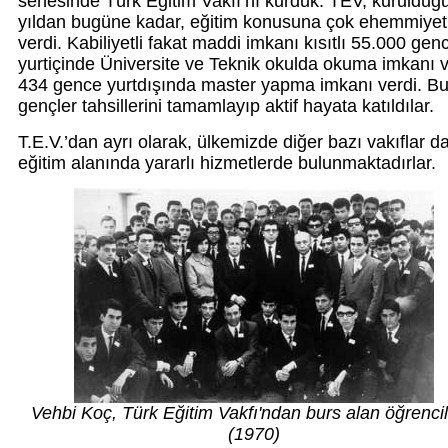
senesinde Türk Eğitim Vakfı’nı kurduk. TEV, kurulduğ
yıldan bugüne kadar, eğitim konusuna çok ehemmiyet
verdi. Kabiliyetli fakat maddi imkanı kısıtlı 55.000 gen
yurtiçinde Üniversite ve Teknik okulda okuma imkanı 
434 gence yurtdışında master yapma imkanı verdi. B
gençler tahsillerini tamamlayıp aktif hayata katıldılar.
T.E.V.’dan ayrı olarak, ülkemizde diğer bazı vakıflar d
eğitim alanında yararlı hizmetlerde bulunmaktadırlar.
Vehbi Koç, Türk Eğitim Vakfı'ndan burs alan öğrencil
(1970)