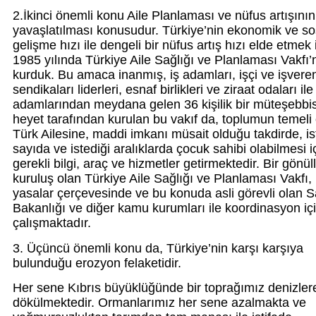
2.İkinci önemli konu Aile Planlaması ve nüfus artışının
yavaşlatılması konusudur. Türkiye’nin ekonomik ve so
gelişme hızı ile dengeli bir nüfus artış hızı elde etmek 
1985 yılında Türkiye Aile Sağlığı ve Planlaması Vakfı’
kurduk. Bu amaca inanmış, iş adamları, işçi ve işvere
sendikaları liderleri, esnaf birlikleri ve ziraat odaları ile
adamlarından meydana gelen 36 kişilik bir müteşebbi
heyet tarafından kurulan bu vakıf da, toplumun temeli
Türk Ailesine, maddi imkanı müsait olduğu takdirde, is
sayıda ve istediği aralıklarda çocuk sahibi olabilmesi i
gerekli bilgi, araç ve hizmetler getirmektedir. Bir gönül
kuruluş olan Türkiye Aile Sağlığı ve Planlaması Vakfı,
yasalar çerçevesinde ve bu konuda asli görevli olan S
Bakanlığı ve diğer kamu kurumları ile koordinasyon iç
çalışmaktadır.
3. Üçüncü önemli konu da, Türkiye’nin karşı karşıya
bulunduğu erozyon felaketidir.
Her sene Kıbrıs büyüklüğünde bir toprağımız denizler
dökülmektedir. Ormanlarımız her sene azalmakta ve