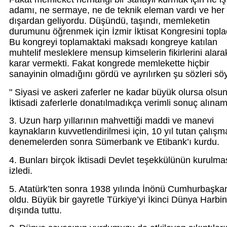
adamı, ne sermaye, ne de teknik eleman vardı ve her
dışardan geliyordu. Düşündü, taşındı, memleketin
durumunu öğrenmek için İzmir İktisat Kongresini topla
Bu kongreyi toplamaktaki maksadı kongreye katılan
muhtelif mesleklere mensup kimselerin fikirlerini alara
karar vermekti. Fakat kongrede memlekette hiçbir
sanayinin olmadığını gördü ve ayrılırken şu sözleri söy
" Siyasi ve askeri zaferler ne kadar büyük olursa olsun
İktisadi zaferlerle donatılmadıkça verimli sonuç alınam
3. Uzun harp yıllarının mahvettiği maddi ve manevi
kaynakların kuvvetlendirilmesi için, 10 yıl tutan çalışm
denemelerden sonra Sümerbank ve Etibank’ı kurdu.
4. Bunları birçok İktisadi Devlet teşekkülünün kurulma
izledi.
5. Atatürk’ten sonra 1938 yılında İnönü Cumhurbaşka
oldu. Büyük bir gayretle Türkiye’yi İkinci Dünya Harbin
dışında tuttu.