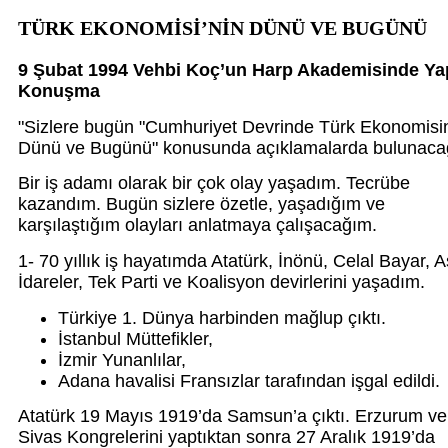
TÜRK EKONOMİSİ’NİN DÜNÜ VE BUGÜNÜ
9 Şubat 1994 Vehbi Koç’un Harp Akademisinde Yap
Konuşma
"Sizlere bugün "Cumhuriyet Devrinde Türk Ekonomisi
Dünü ve Bugünü" konusunda açıklamalarda bulunaca
Bir iş adamı olarak bir çok olay yaşadım. Tecrübe
kazandım. Bugün sizlere özetle, yaşadığım ve
karşılaştığım olayları anlatmaya çalışacağım.
1- 70 yıllık iş hayatımda Atatürk, İnönü, Celal Bayar, A
İdareler, Tek Parti ve Koalisyon devirlerini yaşadım.
Türkiye 1. Dünya harbinden mağlup çıktı.
İstanbul Müttefikler,
İzmir Yunanlılar,
Adana havalisi Fransızlar tarafından işgal edildi.
Atatürk 19 Mayıs 1919’da Samsun’a çıktı. Erzurum ve
Sivas Kongrelerini yaptıktan sonra 27 Aralık 1919’da