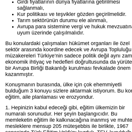
Girdi fiyatlarının dünya fiyatlarına getirilmesi
sağlanmalı,
Kur politikası ve teşvikler gözden geçirilmelidir.
Tarım sektörünün durumu ele alınmalı,
Avrupa para sistemine vergi ve hukuk mevzuatın
uyum üzerinde çalışılmalıdır.
Bu konulardaki çalışmaları hükümet organları ile özel
sektör arasında koordine edecek ve Avrupa Topluluğu 
müzakereleri Türkiye’nin sadece politik değil aynı za
ekonomik ihtiyaç ve hedefleri doğrultusunda da yürüt
bir Avrupa Birliği Bakanlığı kurulması fevkalade önem
kazanmıştır.
Konuşmanın burasında, ülke için çok ehemmiyetli
bulduğum 3 konuyu sizlere aktarmak istiyorum. Bu ko
eğitim, aile planlaması ve erozyondur.
1. Hepinizin kabul edeceği gibi, eğitim ülkemizin bir
numaralı sorunudur. Her şeyin başlangıcıdır. Bu
memleketin eğitim ile kalkınacağına inanmış ve muhtel
mesleklere mensup 205 müteşebbis ile birlikte, 1967