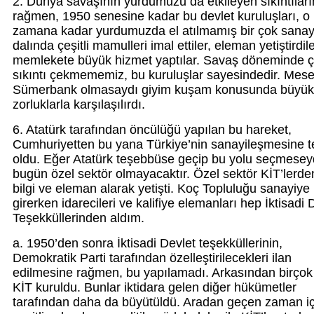
2. Dünya savaşının yurdumuzu da etkileyen sıkıntılar
rağmen, 1950 senesine kadar bu devlet kuruluşları, o
zamana kadar yurdumuzda el atılmamış bir çok sanay
dalında çeşitli mamulleri imal ettiler, eleman yetiştirdil
memlekete büyük hizmet yaptılar. Savaş döneminde 
sıkıntı çekmememiz, bu kuruluşlar sayesindedir. Mese
Sümerbank olmasaydı giyim kuşam konusunda büyük
zorluklarla karşılaşılırdı.
6. Atatürk tarafından öncülüğü yapılan bu hareket,
Cumhuriyetten bu yana Türkiye’nin sanayileşmesine 
oldu. Eğer Atatürk teşebbüse geçip bu yolu seçmesey
bugün özel sektör olmayacaktır. Özel sektör KİT’lerde
bilgi ve eleman alarak yetişti. Koç Topluluğu sanayiye
girerken idarecileri ve kalifiye elemanları hep İktisadi 
Teşekküllerinden aldım.
a. 1950’den sonra İktisadi Devlet teşekküllerinin,
Demokratik Parti tarafından özelleştirilecekleri ilan
edilmesine rağmen, bu yapılamadı. Arkasından birçok
KİT kuruldu. Bunlar iktidara gelen diğer hükümetler
tarafından daha da büyütüldü. Aradan geçen zaman i