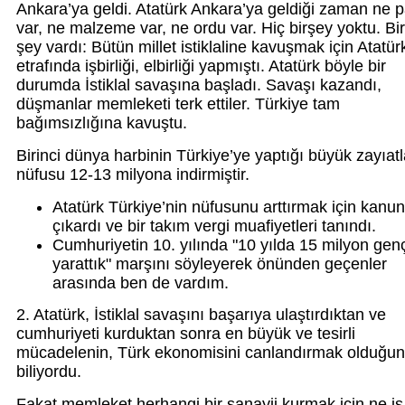
Ankara’ya geldi. Atatürk Ankara’ya geldiği zaman ne 
var, ne malzeme var, ne ordu var. Hiç birşey yoktu. Bir
şey vardı: Bütün millet istiklaline kavuşmak için Atatür
etrafında işbirliği, elbirliği yapmıştı. Atatürk böyle bir
durumda İstiklal savaşına başladı. Savaşı kazandı,
düşmanlar memleketi terk ettiler. Türkiye tam
bağımsızlığına kavuştu.
Birinci dünya harbinin Türkiye’ye yaptığı büyük zayıatl
nüfusu 12-13 milyona indirmiştir.
Atatürk Türkiye’nin nüfusunu arttırmak için kanun
çıkardı ve bir takım vergi muafiyetleri tanındı.
Cumhuriyetin 10. yılında "10 yılda 15 milyon gen
yarattık" marşını söyleyerek önünden geçenler
arasında ben de vardım.
2. Atatürk, İstiklal savaşını başarıya ulaştırdıktan ve
cumhuriyeti kurduktan sonra en büyük ve tesirli
mücadelenin, Türk ekonomisini canlandırmak olduğu
biliyordu.
Fakat memleket herhangi bir sanayii kurmak için ne iş