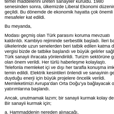
temel maddelerini üreten sanayiler kuruldu. 1980
senesinden sonra, ülkemizde Liberal Ekonomi düzeni
geçildi. Bu dönemde de ekonomik hayatta çok önemli
mesafeler kat edildi.
Bu meyanda,
Modası geçmiş olan Türk parasını koruma mevzuatı
kaldırıldı. Kambiyo rejiminde serbestlik başladı. İleri ba
ülkelerinde uzun senelerden beri tatbik edilen katma 
vergisi bizde de tatbike başlandı ve büyük gelirler sağ
Türk sanayii ihracata yönlendirildi. Turizm sektörüne g
olan önem verildi. Her türlü haberleşme kolaylaştı.
Telefonla memleket içi ve dışı her tarafla konuşma im
temin edildi. Elektrik kesintileri önlendi ve sanayinin g
duyduğu enerji için büyük projelere öncelik verildi.
Memleketimizi Avrupa’dan Orta Doğu’ya bağlayacak o
yatırımlarına başlandı.
Ancak, unutmamak lazım; bir sanayii kurmak kolay değ
Bir sanayii kurmak için;
a. Hammaddenin nereden alınacağı,