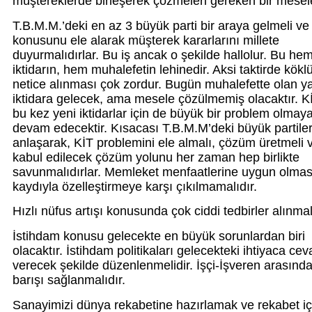
müştereklerde birleşerek çözmeleri gereken bir mesele
T.B.M.M.’deki en az 3 büyük parti bir araya gelmeli ve
konusunu ele alarak müşterek kararlarını millete
duyurmalıdırlar. Bu iş ancak o şekilde hallolur. Bu he
iktidarın, hem muhalefetin lehinedir. Aksi taktirde köklü
netice alınması çok zordur. Bugün muhalefette olan ya
iktidara gelecek, ama mesele çözülmemiş olacaktır. Kİ
bu kez yeni iktidarlar için de büyük bir problem olmay
devam edecektir. Kısacası T.B.M.M’deki büyük partile
anlaşarak, KİT problemini ele almalı, çözüm üretmeli 
kabul edilecek çözüm yolunu her zaman hep birlikte
savunmalıdırlar. Memleket menfaatlerine uygun olmas
kaydıyla özelleştirmeye karşı çıkılmamalıdır.
Hızlı nüfus artışı konusunda çok ciddi tedbirler alınmal
İstihdam konusu gelecekte en büyük sorunlardan biri
olacaktır. İstihdam politikaları gelecekteki ihtiyaca cev
verecek şekilde düzenlenmelidir. İşçi-İşveren arasında
barışı sağlanmalıdır.
Sanayimizi dünya rekabetine hazırlamak ve rekabet i