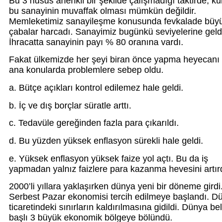
Bu 3 husus ahenkli bir şekilde çalışmadığı taktirde, ku
bu sanayinin muvaffak olması mümkün değildir.
Memleketimiz sanayileşme konusunda fevkalade büy
çabalar harcadı. Sanayimiz bugünkü seviyelerine geld
İhracatta sanayinin payı % 80 oranına vardı.
Fakat ülkemizde her şeyi biran önce yapma heyecanı
ana konularda problemlere sebep oldu.
a. Bütçe açıkları kontrol edilemez hale geldi.
b. İç ve dış borçlar süratle arttı.
c. Tedavüle gereğinden fazla para çıkarıldı.
d. Bu yüzden yüksek enflasyon sürekli hale geldi.
e. Yüksek enflasyon yüksek faize yol açtı. Bu da iş
yapmadan yalnız faizlere para kazanma hevesini artırd
2000’li yıllara yaklaşırken dünya yeni bir döneme girdi
Serbest Pazar ekonomisi tercih edilmeye başlandı. D
ticaretindeki sınırların kaldırılmasına gidildi. Dünya bel
başlı 3 büyük ekonomik bölgeye bölündü.