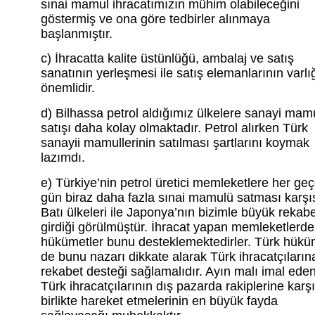
sınai mamul ihracatımızın mühim olabileceğini
göstermiş ve ona göre tedbirler alınmaya
başlanmıştır.
c) İhracatta kalite üstünlüğü, ambalaj ve satış
sanatının yerleşmesi ile satış elemanlarının varlı
önemlidir.
d) Bilhassa petrol aldığımız ülkelere sanayi mamu
satışı daha kolay olmaktadır. Petrol alırken Türk
sanayii mamullerinin satılması şartlarını koymak
lazımdı.
e) Türkiye’nin petrol üretici memleketlere her ge
gün biraz daha fazla sınai mamulü satması karşı
Batı ülkeleri ile Japonya’nın bizimle büyük rekab
girdiği görülmüştür. İhracat yapan memleketlerde
hükümetler bunu desteklemektedirler. Türk hükü
de bunu nazarı dikkate alarak Türk ihracatçıların
rekabet desteği sağlamalıdır. Ayın malı imal ede
Türk ihracatçılarının dış pazarda rakiplerine karşı
birlikte hareket etmelerinin en büyük fayda