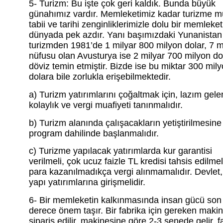
5- Turizm: Bu işte çok geri kaldık. Bunda büyük
günahımız vardır. Memleketimiz kadar turizme m
tabii ve tarihi zenginliklerimizle dolu bir memleket
dünyada pek azdır. Yanı başımızdaki Yunanistan
turizmden 1981’de 1 milyar 800 milyon dolar, 7 m
nüfusu olan Avusturya ise 2 milyar 700 milyon do
döviz temin etmiştir. Bizde ise bu miktar 300 mil
dolara bile zorlukla erişebilmektedir.
a) Turizm yatırımlarını çoğaltmak için, lazım gele
kolaylık ve vergi muafiyeti tanınmalıdır.
b) Turizm alanında çalışacakların yetiştirilmesine 
program dahilinde başlanmalıdır.
c) Turizme yapılacak yatırımlarda kur garantisi
verilmeli, çok ucuz faizle TL kredisi tahsis edilmel
para kazanılmadıkça vergi alınmamalıdır. Devlet, 
yapı yatırımlarına girişmelidir.
6- Bir memleketin kalkınmasında insan gücü son
derece önem taşır. Bir fabrika için gereken makin
sipariş edilir, makinesine göre 2-3 senede gelir, f