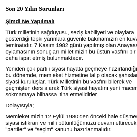
Son 20 Yılın Sorunları
Şimdi Ne Yapılmalı
Türk milletinin sağduyusu, seziş kabiliyeti ve olaylara
gösterdiği tepki yarınlara güvenle bakmamızın en kuvv
teminatıdır. 7 Kasım 1982 günü yapılmış olan Anayas
oylamasının sonuçları milletimizin bu üstün vasfını bir
daha ispat etmiş bulunmaktadır.
Yeniden çok partili siyasi hayata geçmeye hazırlandığ
bu dönemde, memleket hizmetine talip olacak şahısla
siyasi kuruluşlar, Türk Milletinin bu vasfını bilerek ve
geçmişten ders alarak Türk siyasi hayatını yeni macer
sokmamaya bilhassa itina etmelidirler.
Dolayısıyla;
Memleketimizin 12 Eylül 1980’den önceki hale düşmes
siyasi istikrarı ve milli bütünlüğümüzü devam ettirecek 
"partiler" ve "seçim" kanunu hazırlanmalıdır.