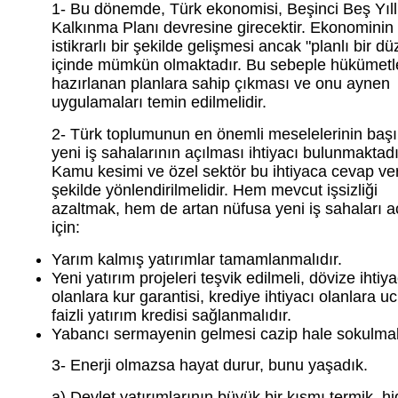
1- Bu dönemde, Türk ekonomisi, Beşinci Beş Yıll
Kalkınma Planı devresine girecektir. Ekonominin
istikrarlı bir şekilde gelişmesi ancak "planlı bir d
içinde mümkün olmaktadır. Bu sebeple hükümetle
hazırlanan planlara sahip çıkması ve onu aynen
uygulamaları temin edilmelidir.
2- Türk toplumunun en önemli meselelerinin baş
yeni iş sahalarının açılması ihtiyacı bulunmaktadı
Kamu kesimi ve özel sektör bu ihtiyaca cevap ve
şekilde yönlendirilmelidir. Hem mevcut işsizliği
azaltmak, hem de artan nüfusa yeni iş sahaları 
için:
Yarım kalmış yatırımlar tamamlanmalıdır.
Yeni yatırım projeleri teşvik edilmeli, dövize ihtiya
olanlara kur garantisi, krediye ihtiyacı olanlara u
faizli yatırım kredisi sağlanmalıdır.
Yabancı sermayenin gelmesi cazip hale sokulmalı
3- Enerji olmazsa hayat durur, bunu yaşadık.
a) Devlet yatırımlarının büyük bir kısmı termik, hi