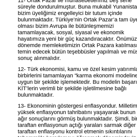
11- Ortak Pazar ile münasebetlerimiz beş sene
süreyle dondurulmuştur. Buna mukabil Yunanist
bizim üyeliğimiz engelleyici bir tutum içinde
bulunmaktadır. Türkiye’nin Ortak Pazar’a tam üy
olması bizim Avrupa ile bütünleşmemizi
tamamlayacak, sosyal, siyasal ve ekonomik
hayatımıza yeni bir güç kazandıracaktır. Önümüz
dönemde memleketimizin Ortak Pazara katılması
temin edecek bütün teşebbüsler yapılmalı ve mü
sonuç alınmalıdır.
12- Türk ekonomisi, kamu ve özel kesim yatırımlar
birbirlerini tamamlayan "karma ekonomi modelin
uygun bir şekilde işlemektedir. Bu modelin başarı
KİT’lerin verimli bir şekilde işletilmesine bağlı
bulunmaktadır.
13- Ekonominin göstergesi enflasyondur. Milletim
yüksek enflasyonun tahribatını yaşayarak bunun
ağır sonuçlarını görmüş bulunmaktadır. Şimdi, bi
taraftan enflasyonun açtığı yaraları sarmak diğer
taraftan enflasyonu kontrol etmenin sıkıntılarını