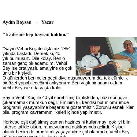
Aydın Boysan - Yazar
"İradesine hep hayran kaldım."
"Sayın Vehbi Koç ile ilişkimiz 1954
yılında başladı. Demek ki, 40
yılı bulmuşuz. Dile kolay. Ben o
zaman genç bir adamdım. Vehbi
Bey ise orta yaşlı, ama yine de çok
ünlü bir kişiydi.
O günlerden beri neler geçti diye düşünüyorum da, tek cümlelik
bir özet yapabileceğimi anlıyorum: Ben yaşlı bir adam oldum,
Vehbi Bey ise orta yaşta kaldı.
Sayın Vehbi Koç ile 40 yıl sürebilmiş bir ilişkiden, bazı sonuçlar
çıkarmamak mümkün değil. Eminim ki, kendisi bütün ömrümde
programlı yaşayabilme başarısını göstermiştir. Zorunlu esneklikler
bile, program kavramının ilkeleri içinde yapılmıştır.
Herkese eşit dağıtılmış zaman hazinesini kullanmayı çok iyi bilir.
İsterse tatilde olsun, randevularına dakikasında gelirdi. Kişisel
olarak benim de programlı yaşayabilme çabalarımda, Vehbi Bey
görgüsünün önemli katkısı vardı.